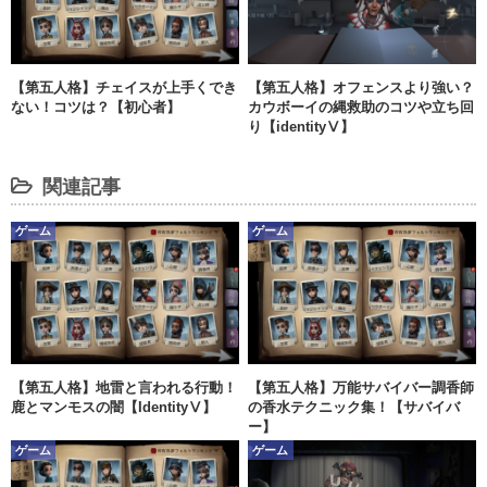
【第五人格】チェイスが上手くでき
【第五人格】オフェンスより強い？
ない！コツは？【初心者】
カウボーイの縄救助のコツや立ち回
り【identityⅤ】
関連記事
ゲーム
ゲーム
【第五人格】地雷と言われる行動！
【第五人格】万能サバイバー調香師
鹿とマンモスの闇【IdentityⅤ】
の香水テクニック集！【サバイバ
ー】
ゲーム
ゲーム