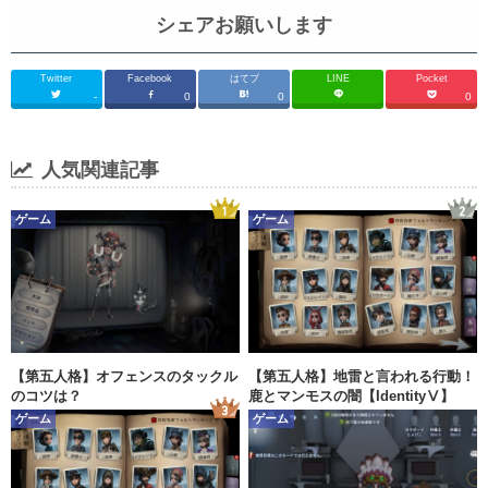
シェアお願いします
Twitter
Facebook
はてブ
LINE
Pocket
-
0
0
0
人気関連記事
ゲーム
ゲーム
【第五人格】オフェンスのタックル
【第五人格】地雷と言われる行動！
のコツは？
鹿とマンモスの闇【IdentityⅤ】
ゲーム
ゲーム